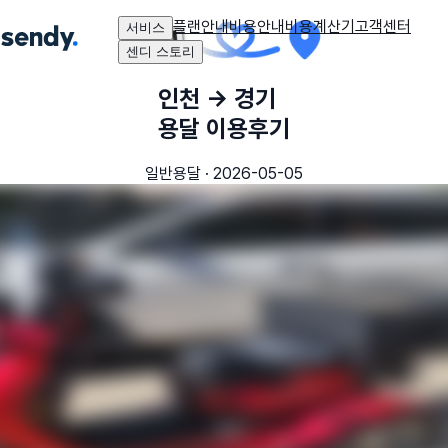
플랜안내
비용안내
비용계산기
고객센터
서비스
센디 스토리
인천
→
경기
용달 이용후기
일반용달
·
2026-05-05