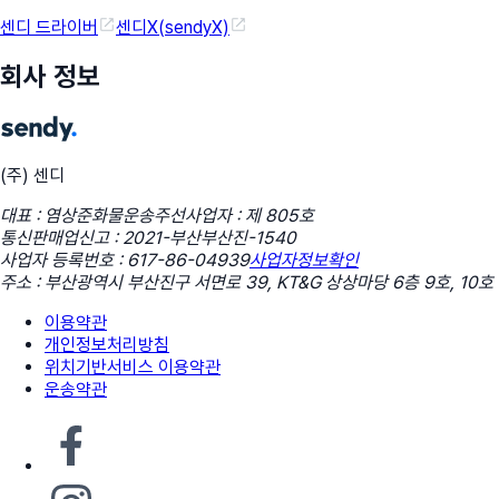
센디 드라이버
센디X(sendyX)
회사 정보
(주) 센디
대표 : 염상준
화물운송주선사업자 : 제 805호
통신판매업신고 : 2021-부산부산진-1540
사업자 등록번호 : 617-86-04939
사업자정보확인
주소 : 부산광역시 부산진구 서면로 39, KT&G 상상마당 6층 9호, 10호
이용약관
개인정보처리방침
위치기반서비스 이용약관
운송약관