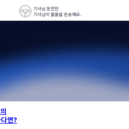
기사님 운전만
기사님이 물품을 운송해요.
님의
하다면?