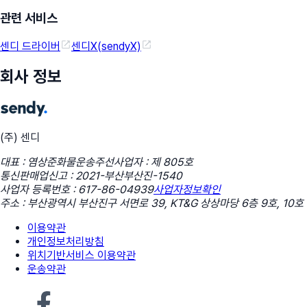
관련 서비스
센디 드라이버
센디X(sendyX)
회사 정보
(주) 센디
대표 : 염상준
화물운송주선사업자 : 제 805호
통신판매업신고 : 2021-부산부산진-1540
사업자 등록번호 : 617-86-04939
사업자정보확인
주소 : 부산광역시 부산진구 서면로 39, KT&G 상상마당 6층 9호, 10호
이용약관
개인정보처리방침
위치기반서비스 이용약관
운송약관