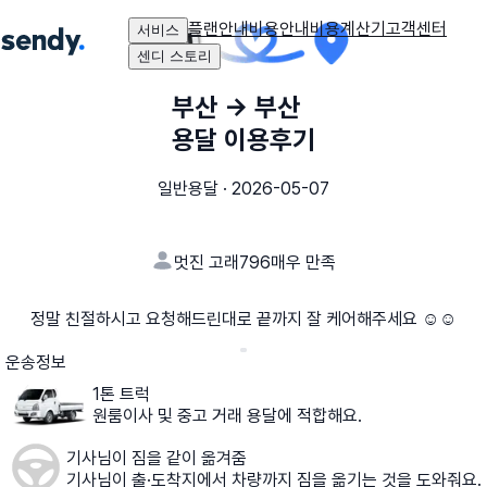
플랜안내
비용안내
비용계산기
고객센터
서비스
센디 스토리
부산
→
부산
용달 이용후기
일반용달
·
2026-05-07
멋진 고래796
매우 만족
정말 친절하시고 요청해드린대로 끝까지 잘 케어해주세요 ☺️☺️
운송정보
1톤 트럭
원룸이사 및 중고 거래 용달에 적합해요.
기사님이 짐을 같이 옮겨줌
기사님이 출·도착지에서 차량까지 짐을 옮기는 것을 도와줘요.