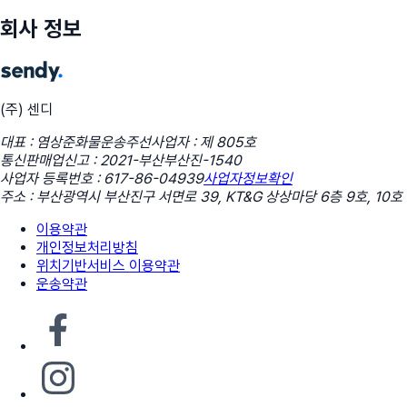
회사 정보
(주) 센디
대표 : 염상준
화물운송주선사업자 : 제 805호
통신판매업신고 : 2021-부산부산진-1540
사업자 등록번호 : 617-86-04939
사업자정보확인
주소 : 부산광역시 부산진구 서면로 39, KT&G 상상마당 6층 9호, 10호
이용약관
개인정보처리방침
위치기반서비스 이용약관
운송약관