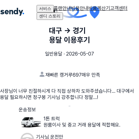
플랜안내
비용안내
비용계산기
고객센터
서비스
센디 스토리
대구
→
경기
용달 이용후기
일반용달
·
2026-05-07
재빠른 캥거루697
매우 만족
사장님이 너무 친절하시게 다 직접 상하차 도와주셨습니다… 대구에서
용달 필요하시면 정구봉 기사님 강추합니다 정말…!
운송정보
1톤 트럭
원룸이사 및 중고 거래 용달에 적합해요.
기사님 운전만