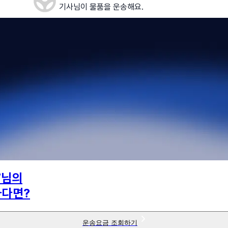
기사님이 물품을 운송해요.
7
님의
하다면?
운송요금 조회하기