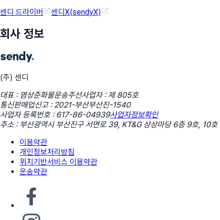
센디 드라이버
센디X(sendyX)
회사 정보
(주) 센디
대표 : 염상준
화물운송주선사업자 : 제 805호
통신판매업신고 : 2021-부산부산진-1540
사업자 등록번호 : 617-86-04939
사업자정보확인
주소 : 부산광역시 부산진구 서면로 39, KT&G 상상마당 6층 9호, 10호
이용약관
개인정보처리방침
위치기반서비스 이용약관
운송약관