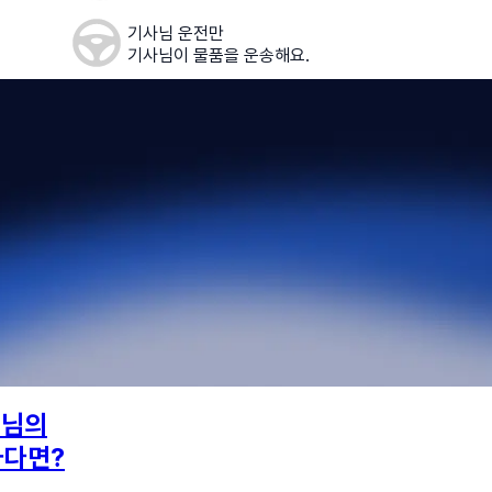
기사님 운전만
기사님이 물품을 운송해요.
5
님의
하다면?