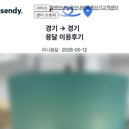
플랜안내
비용안내
비용계산기
고객센터
서비스
센디 스토리
경기
→
경기
용달 이용후기
미니용달
·
2026-05-12