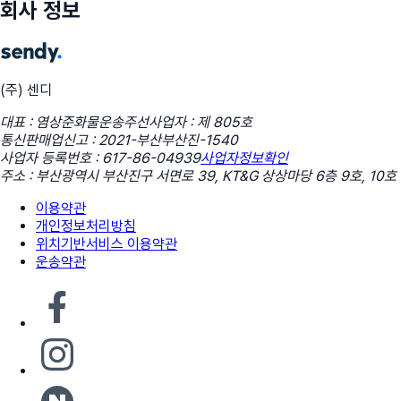
회사 정보
(주) 센디
대표 : 염상준
화물운송주선사업자 : 제 805호
통신판매업신고 : 2021-부산부산진-1540
사업자 등록번호 : 617-86-04939
사업자정보확인
주소 : 부산광역시 부산진구 서면로 39, KT&G 상상마당 6층 9호, 10호
이용약관
개인정보처리방침
위치기반서비스 이용약관
운송약관