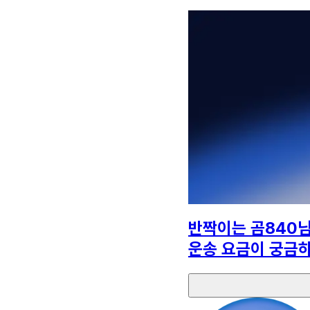
반짝이는 곰840
운송 요금이 궁금