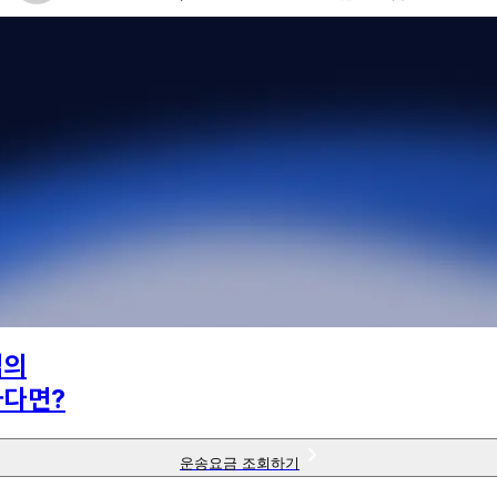
님의
하다면?
운송요금 조회하기