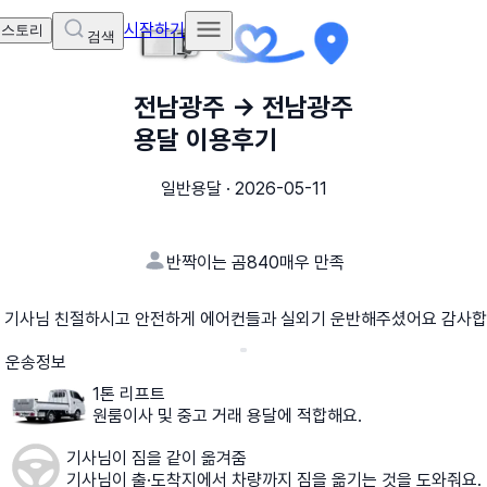
시작하기
 스토리
검색
전남광주
→
전남광주
용달 이용후기
일반용달
·
2026-05-11
반짝이는 곰840
매우 만족
 기사님 친절하시고 안전하게 에어컨들과 실외기 운반해주셨어요 감사합
운송정보
1톤 리프트
원룸이사 및 중고 거래 용달에 적합해요.
기사님이 짐을 같이 옮겨줌
기사님이 출·도착지에서 차량까지 짐을 옮기는 것을 도와줘요.