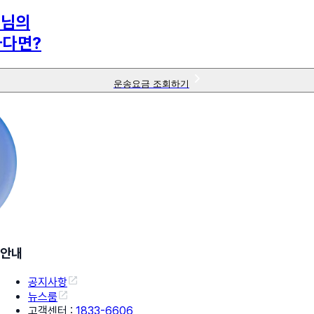
5
님의
하다면?
운송요금 조회하기
안내
공지사항
뉴스룸
고객센터
:
1833-6606