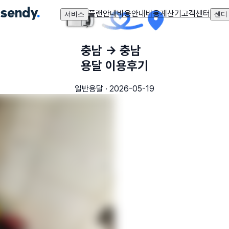
플랜안내
비용안내
비용계산기
고객센터
서비스
센디
충남
→
충남
용달 이용후기
일반용달
·
2026-05-19