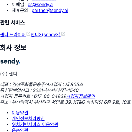
이메일
:
cs@sendy.ai
제휴문의
:
partner@sendy.ai
관련 서비스
센디 드라이버
센디X(sendyX)
회사 정보
(주) 센디
대표 : 염상준
화물운송주선사업자 : 제 805호
통신판매업신고 : 2021-부산부산진-1540
사업자 등록번호 : 617-86-04939
사업자정보확인
주소 : 부산광역시 부산진구 서면로 39, KT&G 상상마당 6층 9호, 10호
이용약관
개인정보처리방침
위치기반서비스 이용약관
운송약관