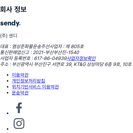
회사 정보
(주) 센디
대표 : 염상준
화물운송주선사업자 : 제 805호
통신판매업신고 : 2021-부산부산진-1540
사업자 등록번호 : 617-86-04939
사업자정보확인
주소 : 부산광역시 부산진구 서면로 39, KT&G 상상마당 6층 9호, 10호
이용약관
개인정보처리방침
위치기반서비스 이용약관
운송약관