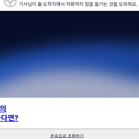
기사님이 출·도착지에서 차량까지 짐을 옮기는 것을 도와줘요.
의
하다면?
운송요금 조회하기