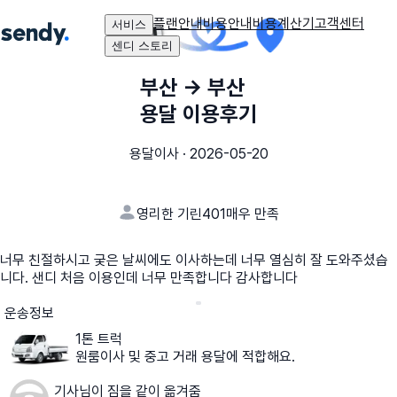
플랜안내
비용안내
비용계산기
고객센터
서비스
센디 스토리
부산
→
부산
용달 이용후기
용달이사
·
2026-05-20
영리한 기린401
매우 만족
너무 친절하시고 궂은 날씨에도 이사하는데 너무 열심히 잘 도와주셨습
니다. 샌디 처음 이용인데 너무 만족합니다 감사합니다
운송정보
1톤 트럭
원룸이사 및 중고 거래 용달에 적합해요.
기사님이 짐을 같이 옮겨줌