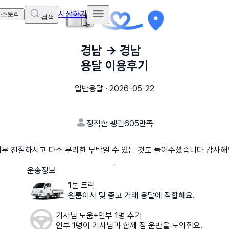
시작하기
 스토리
검색
경남
→
경남
용달 이용후기
일반용달
·
2026-05-22
정직한 펭귄605
만족
너무 친절하시고 다소 무리한 부탁일 수 있는 것도 들어주셨습니다 감사해
운송정보
1톤 트럭
원룸이사 및 중고 거래 용달에 적합해요.
기사님 도움+인부 1명 추가
인부 1명이 기사님과 함께 짐 운반을 도와줘요.