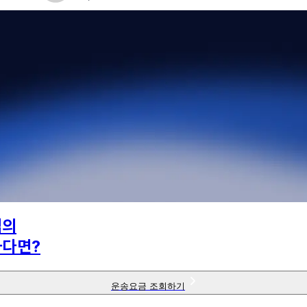
님의
하다면?
운송요금 조회하기