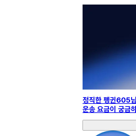
정직한 펭귄605
운송 요금이 궁금