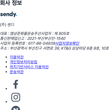
회사 정보
(주) 센디
대표 : 염상준
화물운송주선사업자 : 제 805호
통신판매업신고 : 2021-부산부산진-1540
사업자 등록번호 : 617-86-04939
사업자정보확인
주소 : 부산광역시 부산진구 서면로 39, KT&G 상상마당 6층 9호, 10호
이용약관
개인정보처리방침
위치기반서비스 이용약관
운송약관