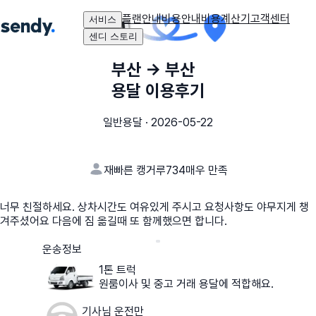
플랜안내
비용안내
비용계산기
고객센터
서비스
센디 스토리
부산
→
부산
용달 이용후기
일반용달
·
2026-05-22
재빠른 캥거루734
매우 만족
너무 친절하세요. 상차시간도 여유있게 주시고 요청사항도 야무지게 챙
겨주셨어요 다음에 짐 옮길때 또 함께했으면 합니다.
운송정보
1톤 트럭
원룸이사 및 중고 거래 용달에 적합해요.
기사님 운전만