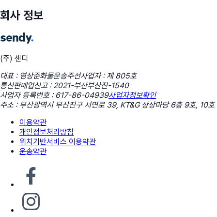
회사 정보
(주) 센디
대표 : 염상준
화물운송주선사업자 : 제 805호
통신판매업신고 : 2021-부산부산진-1540
사업자 등록번호 : 617-86-04939
사업자정보확인
주소 : 부산광역시 부산진구 서면로 39, KT&G 상상마당 6층 9호, 10호
이용약관
개인정보처리방침
위치기반서비스 이용약관
운송약관