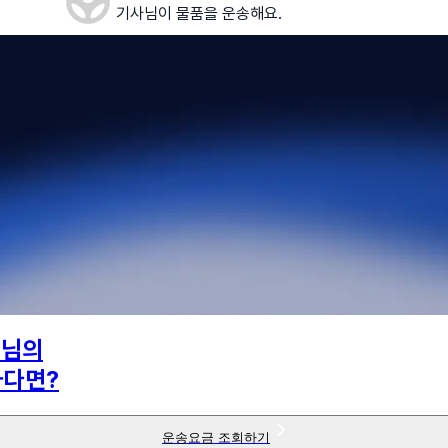
기사님이 물품을 운송해요.
4
님의
하다면?
운송요금 조회하기