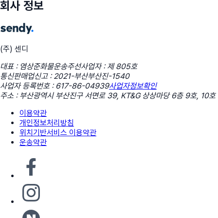
회사 정보
(주) 센디
대표 : 염상준
화물운송주선사업자 : 제 805호
통신판매업신고 : 2021-부산부산진-1540
사업자 등록번호 : 617-86-04939
사업자정보확인
주소 : 부산광역시 부산진구 서면로 39, KT&G 상상마당 6층 9호, 10호
이용약관
개인정보처리방침
위치기반서비스 이용약관
운송약관