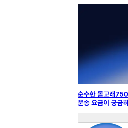
순수한 돌고래75
운송 요금이 궁금