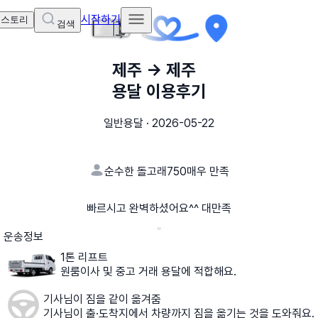
시작하기
 스토리
검색
제주
→
제주
용달 이용후기
일반용달
·
2026-05-22
순수한 돌고래750
매우 만족
빠르시고 완벽하셨어요^^ 대만족
운송정보
1톤 리프트
원룸이사 및 중고 거래 용달에 적합해요.
기사님이 짐을 같이 옮겨줌
기사님이 출·도착지에서 차량까지 짐을 옮기는 것을 도와줘요.