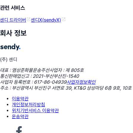
관련 서비스
센디 드라이버
센디X(sendyX)
회사 정보
(주) 센디
대표 : 염상준
화물운송주선사업자 : 제 805호
통신판매업신고 : 2021-부산부산진-1540
사업자 등록번호 : 617-86-04939
사업자정보확인
주소 : 부산광역시 부산진구 서면로 39, KT&G 상상마당 6층 9호, 10호
이용약관
개인정보처리방침
위치기반서비스 이용약관
운송약관