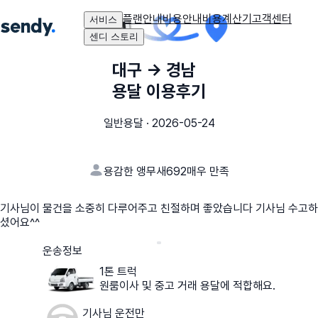
플랜안내
비용안내
비용계산기
고객센터
서비스
센디 스토리
대구
→
경남
용달 이용후기
일반용달
·
2026-05-24
용감한 앵무새692
매우 만족
기사님이 물건을 소중히 다루어주고 친절하며 좋았습니다 기사님 수고하
셨어요^^
운송정보
1톤 트럭
원룸이사 및 중고 거래 용달에 적합해요.
기사님 운전만