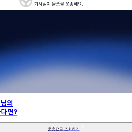
기사님이 물품을 운송해요.
2
님의
하다면?
운송요금 조회하기