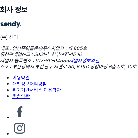
회사 정보
(주) 센디
대표 : 염상준
화물운송주선사업자 : 제 805호
통신판매업신고 : 2021-부산부산진-1540
사업자 등록번호 : 617-86-04939
사업자정보확인
주소 : 부산광역시 부산진구 서면로 39, KT&G 상상마당 6층 9호, 10호
이용약관
개인정보처리방침
위치기반서비스 이용약관
운송약관