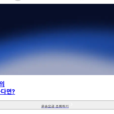
의
하다면?
운송요금 조회하기