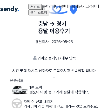
플랜안내
비용안내
비용계산기
고객센터
서비스
센디 스토리
충남
→
경기
용달 이용후기
용달이사
·
2026-05-25
귀여운 물개917
매우 만족
시간 맞춰 오시고 상하차도 도움주시고 신속정확 입니다
운송정보
1톤 트럭
원룸이사 및 중고 거래 용달에 적합해요.
차에 짐 싣고 내리기
기사님이 짐을 차량에 싣고 내리는 것을 도와줘요.