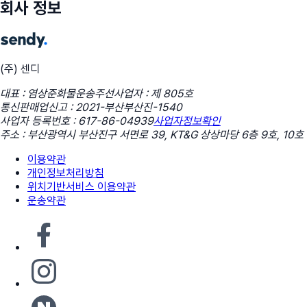
회사 정보
(주) 센디
대표 : 염상준
화물운송주선사업자 : 제 805호
통신판매업신고 : 2021-부산부산진-1540
사업자 등록번호 : 617-86-04939
사업자정보확인
주소 : 부산광역시 부산진구 서면로 39, KT&G 상상마당 6층 9호, 10호
이용약관
개인정보처리방침
위치기반서비스 이용약관
운송약관