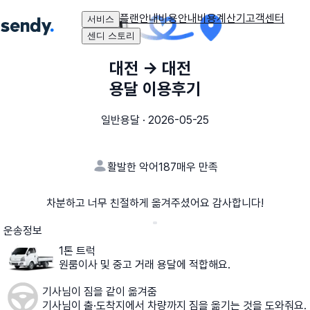
플랜안내
비용안내
비용계산기
고객센터
서비스
센디 스토리
대전
→
대전
용달 이용후기
일반용달
·
2026-05-25
활발한 악어187
매우 만족
차분하고 너무 친절하게 옮겨주셨어요 감사합니다!
운송정보
1톤 트럭
원룸이사 및 중고 거래 용달에 적합해요.
기사님이 짐을 같이 옮겨줌
기사님이 출·도착지에서 차량까지 짐을 옮기는 것을 도와줘요.