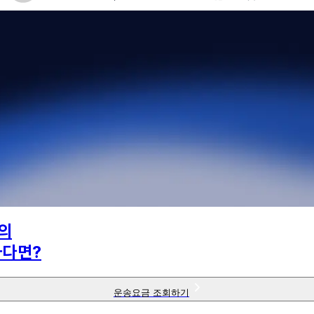
의
하다면?
운송요금 조회하기