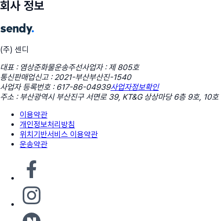
회사 정보
(주) 센디
대표 : 염상준
화물운송주선사업자 : 제 805호
통신판매업신고 : 2021-부산부산진-1540
사업자 등록번호 : 617-86-04939
사업자정보확인
주소 : 부산광역시 부산진구 서면로 39, KT&G 상상마당 6층 9호, 10호
이용약관
개인정보처리방침
위치기반서비스 이용약관
운송약관