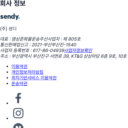
회사 정보
(주) 센디
대표 : 염상준
화물운송주선사업자 : 제 805호
통신판매업신고 : 2021-부산부산진-1540
사업자 등록번호 : 617-86-04939
사업자정보확인
주소 : 부산광역시 부산진구 서면로 39, KT&G 상상마당 6층 9호, 10호
이용약관
개인정보처리방침
위치기반서비스 이용약관
운송약관