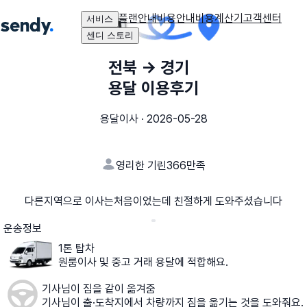
플랜안내
비용안내
비용계산기
고객센터
서비스
센디 스토리
전북
→
경기
용달 이용후기
용달이사
·
2026-05-28
영리한 기린366
만족
다른지역으로 이사는처음이었는데 친절하게 도와주셨습니다
운송정보
1톤 탑차
원룸이사 및 중고 거래 용달에 적합해요.
기사님이 짐을 같이 옮겨줌
기사님이 출·도착지에서 차량까지 짐을 옮기는 것을 도와줘요.