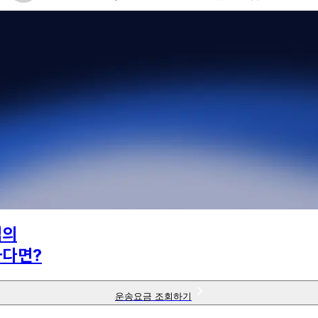
님의
하다면?
운송요금 조회하기