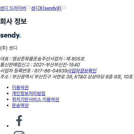
센디 드라이버
센디X(sendyX)
회사 정보
(주) 센디
대표 : 염상준
화물운송주선사업자 : 제 805호
통신판매업신고 : 2021-부산부산진-1540
사업자 등록번호 : 617-86-04939
사업자정보확인
주소 : 부산광역시 부산진구 서면로 39, KT&G 상상마당 6층 9호, 10호
이용약관
개인정보처리방침
위치기반서비스 이용약관
운송약관