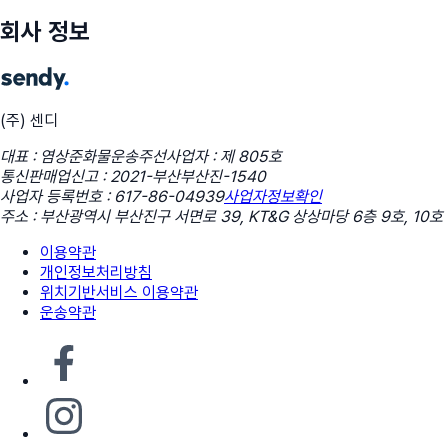
회사 정보
(주) 센디
대표 : 염상준
화물운송주선사업자 : 제 805호
통신판매업신고 : 2021-부산부산진-1540
사업자 등록번호 : 617-86-04939
사업자정보확인
주소 : 부산광역시 부산진구 서면로 39, KT&G 상상마당 6층 9호, 10호
이용약관
개인정보처리방침
위치기반서비스 이용약관
운송약관