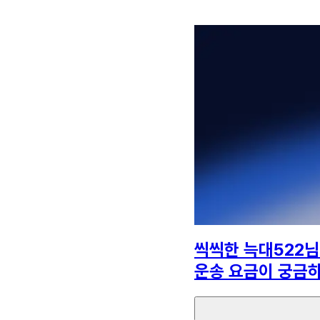
씩씩한 늑대522
님
운송 요금이 궁금