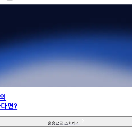
의
하다면?
운송요금 조회하기