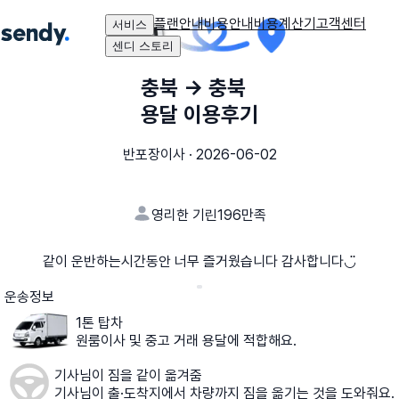
플랜안내
비용안내
비용계산기
고객센터
서비스
센디 스토리
충북
→
충북
용달 이용후기
반포장이사
·
2026-06-02
영리한 기린196
만족
같이 운반하는시간동안 너무 즐거웠습니다 감사합니다◡̈
운송정보
1톤 탑차
원룸이사 및 중고 거래 용달에 적합해요.
기사님이 짐을 같이 옮겨줌
기사님이 출·도착지에서 차량까지 짐을 옮기는 것을 도와줘요.