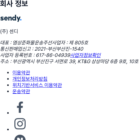
회사 정보
(주) 센디
대표 : 염상준
화물운송주선사업자 : 제 805호
통신판매업신고 : 2021-부산부산진-1540
사업자 등록번호 : 617-86-04939
사업자정보확인
주소 : 부산광역시 부산진구 서면로 39, KT&G 상상마당 6층 9호, 10호
이용약관
개인정보처리방침
위치기반서비스 이용약관
운송약관