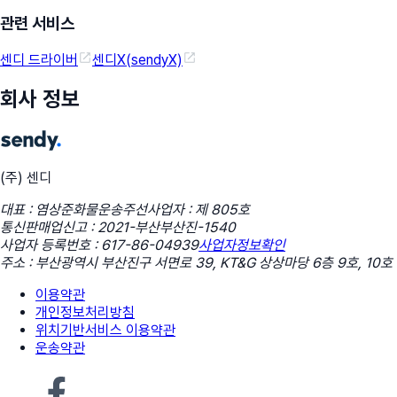
관련 서비스
센디 드라이버
센디X(sendyX)
회사 정보
(주) 센디
대표 : 염상준
화물운송주선사업자 : 제 805호
통신판매업신고 : 2021-부산부산진-1540
사업자 등록번호 : 617-86-04939
사업자정보확인
주소 : 부산광역시 부산진구 서면로 39, KT&G 상상마당 6층 9호, 10호
이용약관
개인정보처리방침
위치기반서비스 이용약관
운송약관