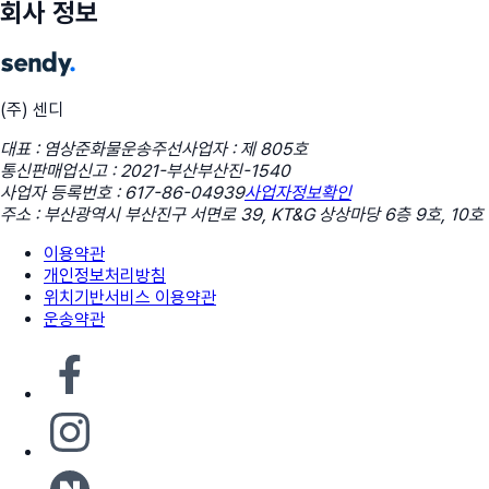
회사 정보
(주) 센디
대표 : 염상준
화물운송주선사업자 : 제 805호
통신판매업신고 : 2021-부산부산진-1540
사업자 등록번호 : 617-86-04939
사업자정보확인
주소 : 부산광역시 부산진구 서면로 39, KT&G 상상마당 6층 9호, 10호
이용약관
개인정보처리방침
위치기반서비스 이용약관
운송약관