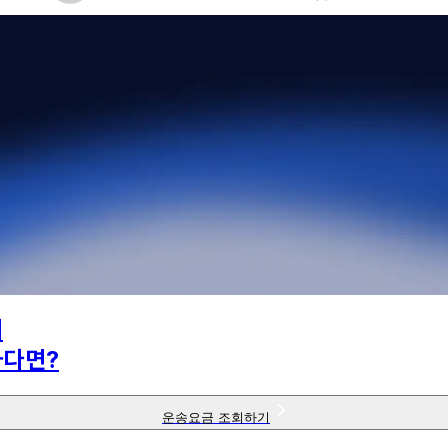
의
하다면?
운송요금 조회하기