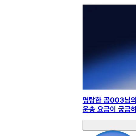
명랑한 곰003
님
운송 요금이 궁금