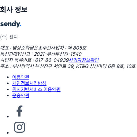
회사 정보
(주) 센디
대표 : 염상준
화물운송주선사업자 : 제 805호
통신판매업신고 : 2021-부산부산진-1540
사업자 등록번호 : 617-86-04939
사업자정보확인
주소 : 부산광역시 부산진구 서면로 39, KT&G 상상마당 6층 9호, 10호
이용약관
개인정보처리방침
위치기반서비스 이용약관
운송약관