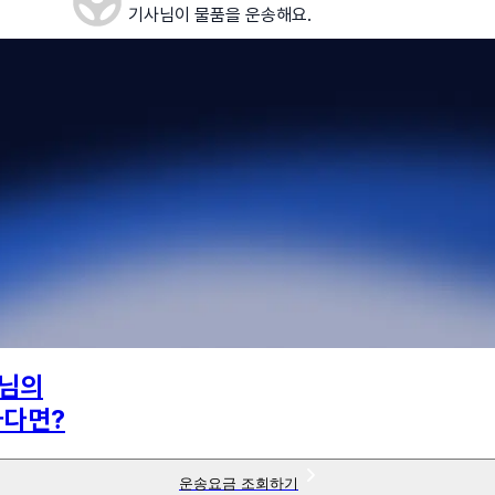
기사님이 물품을 운송해요.
님의
하다면?
운송요금 조회하기