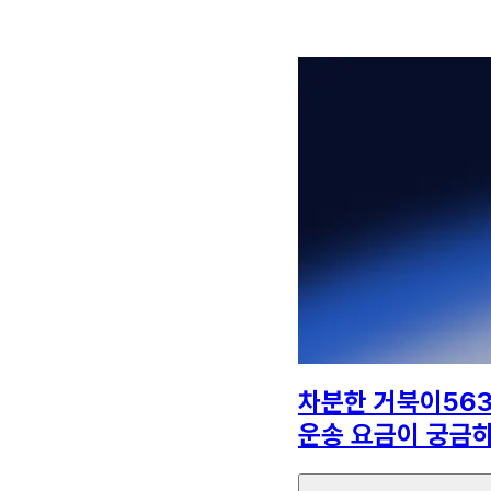
차분한 거북이56
운송 요금이 궁금