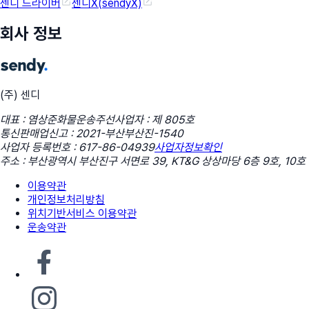
센디 드라이버
센디X(sendyX)
회사 정보
(주) 센디
대표 : 염상준
화물운송주선사업자 : 제 805호
통신판매업신고 : 2021-부산부산진-1540
사업자 등록번호 : 617-86-04939
사업자정보확인
주소 : 부산광역시 부산진구 서면로 39, KT&G 상상마당 6층 9호, 10호
이용약관
개인정보처리방침
위치기반서비스 이용약관
운송약관