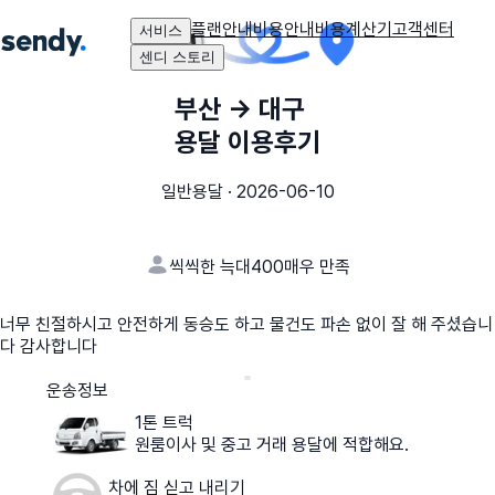
플랜안내
비용안내
비용계산기
고객센터
서비스
센디 스토리
부산
→
대구
용달 이용후기
일반용달
·
2026-06-10
씩씩한 늑대400
매우 만족
너무 친절하시고 안전하게 동승도 하고 물건도 파손 없이 잘 해 주셨습니
다 감사합니다
운송정보
1톤 트럭
원룸이사 및 중고 거래 용달에 적합해요.
차에 짐 싣고 내리기