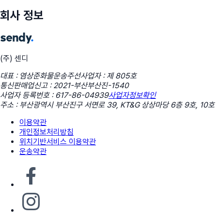
회사 정보
(주) 센디
대표 : 염상준
화물운송주선사업자 : 제 805호
통신판매업신고 : 2021-부산부산진-1540
사업자 등록번호 : 617-86-04939
사업자정보확인
주소 : 부산광역시 부산진구 서면로 39, KT&G 상상마당 6층 9호, 10호
이용약관
개인정보처리방침
위치기반서비스 이용약관
운송약관