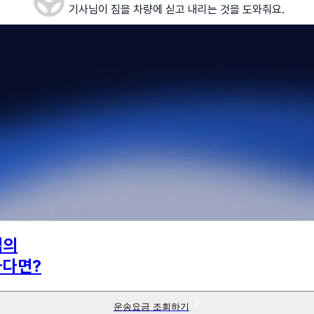
기사님이 짐을 차량에 싣고 내리는 것을 도와줘요.
님의
하다면?
운송요금 조회하기