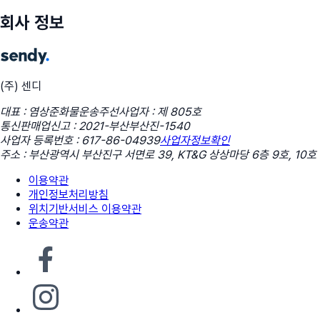
회사 정보
(주) 센디
대표 : 염상준
화물운송주선사업자 : 제 805호
통신판매업신고 : 2021-부산부산진-1540
사업자 등록번호 : 617-86-04939
사업자정보확인
주소 : 부산광역시 부산진구 서면로 39, KT&G 상상마당 6층 9호, 10호
이용약관
개인정보처리방침
위치기반서비스 이용약관
운송약관