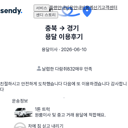
플랜안내
비용안내
비용계산기
고객센터
서비스
센디 스토리
충북
→
경기
용달 이용후기
용달이사
·
2026-06-10
날렵한 다람쥐832
매우 만족
친절하시고 안전하게 도착했습니다 다음에 또 이용하겠습니다 감사합니
다
운송정보
1톤 트럭
원룸이사 및 중고 거래 용달에 적합해요.
차에 짐 싣고 내리기