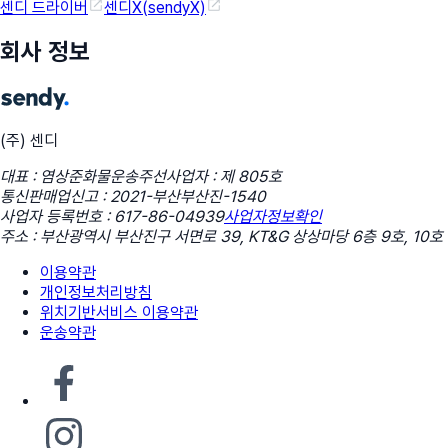
센디 드라이버
센디X(sendyX)
회사 정보
(주) 센디
대표 : 염상준
화물운송주선사업자 : 제 805호
통신판매업신고 : 2021-부산부산진-1540
사업자 등록번호 : 617-86-04939
사업자정보확인
주소 : 부산광역시 부산진구 서면로 39, KT&G 상상마당 6층 9호, 10호
이용약관
개인정보처리방침
위치기반서비스 이용약관
운송약관