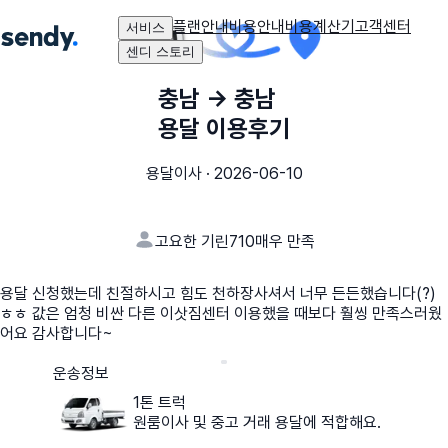
플랜안내
비용안내
비용계산기
고객센터
서비스
센디 스토리
충남
→
충남
용달 이용후기
용달이사
·
2026-06-10
고요한 기린710
매우 만족
용달 신청했는데 친절하시고 힘도 천하장사셔서 너무 든든했습니다(?)
ㅎㅎ 값은 엄청 비싼 다른 이삿짐센터 이용했을 때보다 훨씽 만족스러웠
어요 감사합니다~
운송정보
1톤 트럭
원룸이사 및 중고 거래 용달에 적합해요.