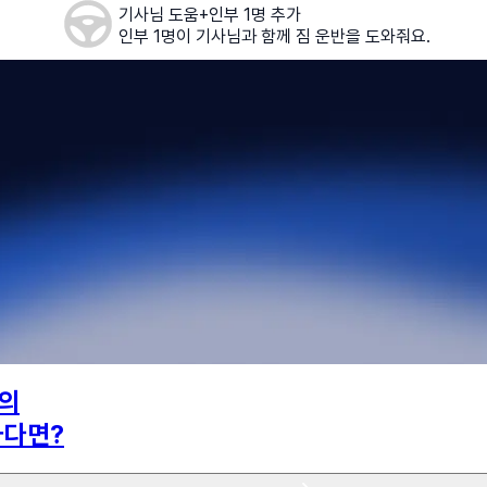
기사님 도움+인부 1명 추가
인부 1명이 기사님과 함께 짐 운반을 도와줘요.
의
하다면?