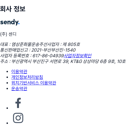
회사 정보
(주) 센디
대표 : 염상준
화물운송주선사업자 : 제 805호
통신판매업신고 : 2021-부산부산진-1540
사업자 등록번호 : 617-86-04939
사업자정보확인
주소 : 부산광역시 부산진구 서면로 39, KT&G 상상마당 6층 9호, 10호
이용약관
개인정보처리방침
위치기반서비스 이용약관
운송약관