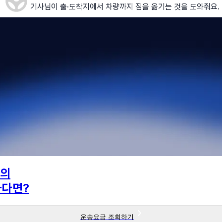
기사님이 출·도착지에서 차량까지 짐을 옮기는 것을 도와줘요.
의
하다면?
운송요금 조회하기