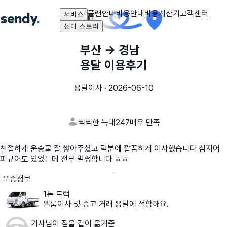
플랜안내
비용안내
비용계산기
고객센터
서비스
센디 스토리
부산
→
경남
용달 이용후기
용달이사
·
2026-06-10
씩씩한 늑대247
매우 만족
친절하게 운송물 잘 쌓아주셨고 덕분에 깔끔하게 이사했습니다 심지어
피규어도 있었는데 전부 멀쩡합니다 ㅎㅎ
운송정보
1톤 트럭
원룸이사 및 중고 거래 용달에 적합해요.
기사님이 짐을 같이 옮겨줌