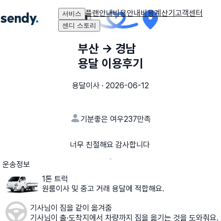
플랜안내
비용안내
비용계산기
고객센터
서비스
센디 스토리
부산
→
경남
용달 이용후기
용달이사
·
2026-06-12
기분좋은 여우237
만족
너무 친절해요 감사합니다
운송정보
1톤 트럭
원룸이사 및 중고 거래 용달에 적합해요.
기사님이 짐을 같이 옮겨줌
기사님이 출·도착지에서 차량까지 짐을 옮기는 것을 도와줘요.