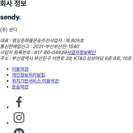
회사 정보
(주) 센디
대표 : 염상준
화물운송주선사업자 : 제 805호
통신판매업신고 : 2021-부산부산진-1540
사업자 등록번호 : 617-86-04939
사업자정보확인
주소 : 부산광역시 부산진구 서면로 39, KT&G 상상마당 6층 9호, 10호
이용약관
개인정보처리방침
위치기반서비스 이용약관
운송약관