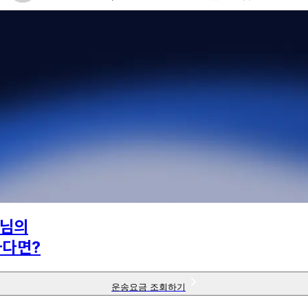
님의
하다면?
운송요금 조회하기