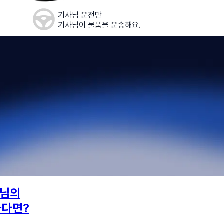
기사님 운전만
기사님이 물품을 운송해요.
님의
하다면?