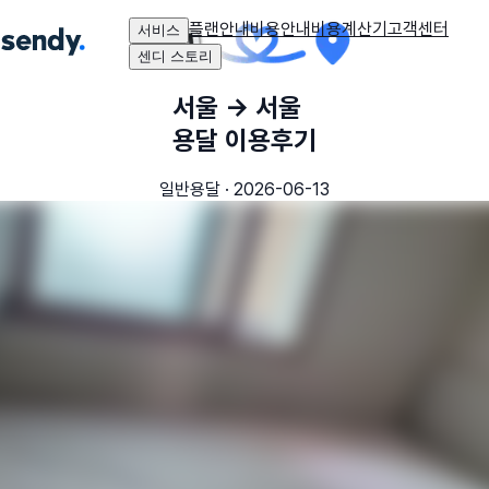
플랜안내
비용안내
비용계산기
고객센터
서비스
센디 스토리
서울
→
서울
용달 이용후기
일반용달
·
2026-06-13