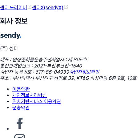
센디 드라이버
센디X(sendyX)
회사 정보
(주) 센디
대표 : 염상준
화물운송주선사업자 : 제 805호
통신판매업신고 : 2021-부산부산진-1540
사업자 등록번호 : 617-86-04939
사업자정보확인
주소 : 부산광역시 부산진구 서면로 39, KT&G 상상마당 6층 9호, 10호
이용약관
개인정보처리방침
위치기반서비스 이용약관
운송약관