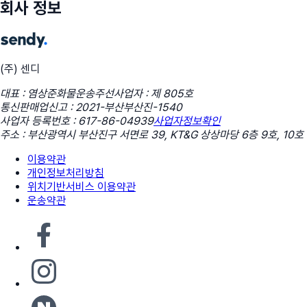
회사 정보
(주) 센디
대표 : 염상준
화물운송주선사업자 : 제 805호
통신판매업신고 : 2021-부산부산진-1540
사업자 등록번호 : 617-86-04939
사업자정보확인
주소 : 부산광역시 부산진구 서면로 39, KT&G 상상마당 6층 9호, 10호
이용약관
개인정보처리방침
위치기반서비스 이용약관
운송약관