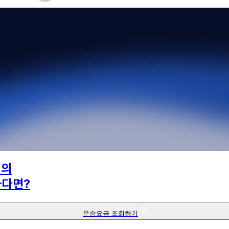
님의
하다면?
운송요금 조회하기