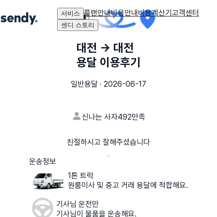
플랜안내
비용안내
비용계산기
고객센터
서비스
센디 스토리
대전
→
대전
용달 이용후기
일반용달
·
2026-06-17
신나는 사자492
만족
친절하시고 잘해주셨습니다
운송정보
1톤 트럭
원룸이사 및 중고 거래 용달에 적합해요.
기사님 운전만
기사님이 물품을 운송해요.