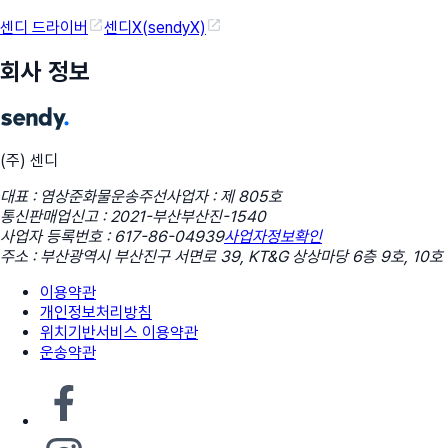
센디 드라이버
센디X(sendyX)
회사 정보
(주) 센디
대표 : 염상준
화물운송주선사업자 : 제 805호
통신판매업신고 : 2021-부산부산진-1540
사업자 등록번호 : 617-86-04939
사업자정보확인
주소 : 부산광역시 부산진구 서면로 39, KT&G 상상마당 6층 9호, 10호
이용약관
개인정보처리방침
위치기반서비스 이용약관
운송약관