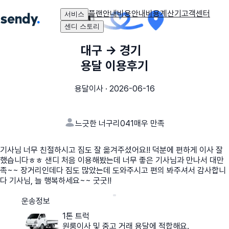
플랜안내
비용안내
비용계산기
고객센터
서비스
센디 스토리
대구
→
경기
용달 이용후기
용달이사
·
2026-06-16
느긋한 너구리041
매우 만족
기사님 너무 친절하시고 짐도 잘 옮겨주셨어요!! 덕분에 편하게 이사 잘
했습니다ㅎㅎ 샌디 처음 이용해봤는데 너무 좋은 기사님과 만나서 대만
족~~ 장거리인데다 짐도 많았는데 도와주시고 편의 봐주셔서 감사합니
다 기사님, 늘 행복하세요~~ 굿굿!!
운송정보
1톤 트럭
원룸이사 및 중고 거래 용달에 적합해요.