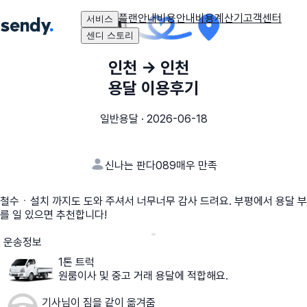
플랜안내
비용안내
비용계산기
고객센터
서비스
센디 스토리
인천
→
인천
용달 이용후기
일반용달
·
2026-06-18
신나는 판다089
매우 만족
철수ㆍ설치 까지도 도와 주셔서 너무너무 감사 드려요. 부평에서 용달 부
를 일 있으면 추천합니다!
운송정보
1톤 트럭
원룸이사 및 중고 거래 용달에 적합해요.
기사님이 짐을 같이 옮겨줌