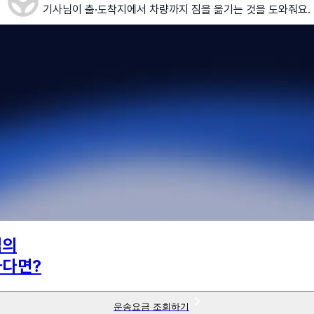
기사님이 출·도착지에서 차량까지 짐을 옮기는 것을 도와줘요.
님의
하다면?
운송요금 조회하기