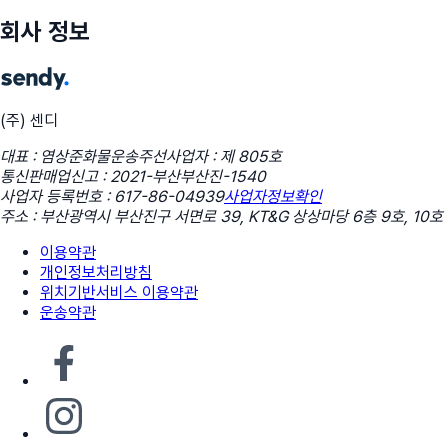
회사 정보
(주) 센디
대표 : 염상준
화물운송주선사업자 : 제 805호
통신판매업신고 : 2021-부산부산진-1540
사업자 등록번호 : 617-86-04939
사업자정보확인
주소 : 부산광역시 부산진구 서면로 39, KT&G 상상마당 6층 9호, 10호
이용약관
개인정보처리방침
위치기반서비스 이용약관
운송약관