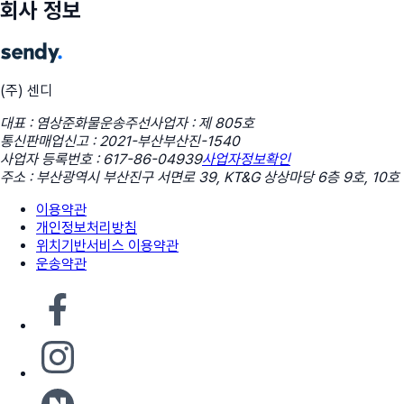
회사 정보
(주) 센디
대표 : 염상준
화물운송주선사업자 : 제 805호
통신판매업신고 : 2021-부산부산진-1540
사업자 등록번호 : 617-86-04939
사업자정보확인
주소 : 부산광역시 부산진구 서면로 39, KT&G 상상마당 6층 9호, 10호
이용약관
개인정보처리방침
위치기반서비스 이용약관
운송약관