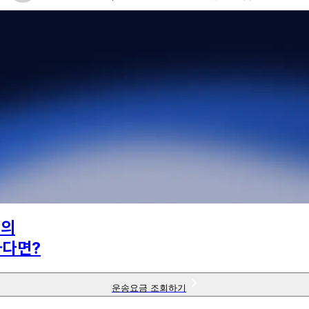
님의
하다면?
운송요금 조회하기