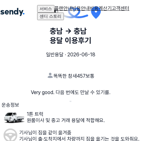
플랜안내
비용안내
비용계산기
고객센터
서비스
센디 스토리
충남
→
충남
용달 이용후기
일반용달
·
2026-06-18
똑똑한 참새457
보통
Very good. 다음 번에도 만날 수 있기를.
운송정보
1톤 트럭
원룸이사 및 중고 거래 용달에 적합해요.
기사님이 짐을 같이 옮겨줌
기사님이 출·도착지에서 차량까지 짐을 옮기는 것을 도와줘요.