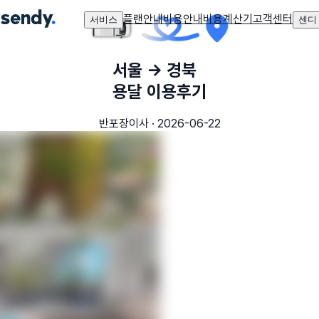
플랜안내
비용안내
비용계산기
고객센터
서비스
센디
서울
→
경북
용달 이용후기
반포장이사
·
2026-06-22