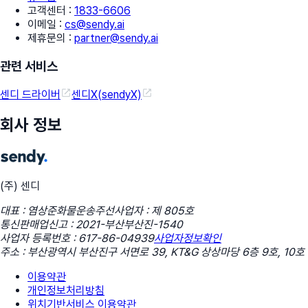
고객센터
:
1833-6606
이메일
:
cs@sendy.ai
제휴문의
:
partner@sendy.ai
관련 서비스
센디 드라이버
센디X(sendyX)
회사 정보
(주) 센디
대표 : 염상준
화물운송주선사업자 : 제 805호
통신판매업신고 : 2021-부산부산진-1540
사업자 등록번호 : 617-86-04939
사업자정보확인
주소 : 부산광역시 부산진구 서면로 39, KT&G 상상마당 6층 9호, 10호
이용약관
개인정보처리방침
위치기반서비스 이용약관