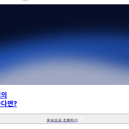
님의
하다면?
운송요금 조회하기