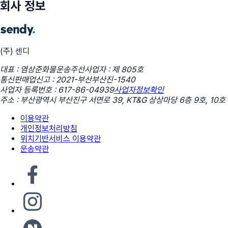
회사 정보
(주) 센디
대표 : 염상준
화물운송주선사업자 : 제 805호
통신판매업신고 : 2021-부산부산진-1540
사업자 등록번호 : 617-86-04939
사업자정보확인
주소 : 부산광역시 부산진구 서면로 39, KT&G 상상마당 6층 9호, 10호
이용약관
개인정보처리방침
위치기반서비스 이용약관
운송약관