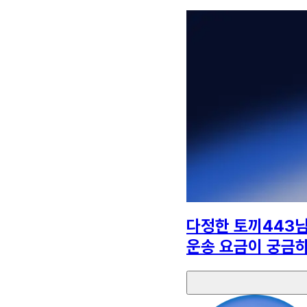
다정한 토끼443
운송 요금이 궁금