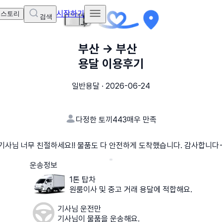
시작하기
 스토리
검색
부산
→
부산
용달 이용후기
일반용달
·
2026-06-24
다정한 토끼443
매우 만족
기사님 너무 친절하세요!! 물품도 다 안전하게 도착했습니다. 감사합니다
운송정보
1톤 탑차
원룸이사 및 중고 거래 용달에 적합해요.
기사님 운전만
기사님이 물품을 운송해요.