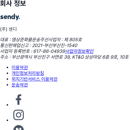
회사 정보
(주) 센디
대표 : 염상준
화물운송주선사업자 : 제 805호
통신판매업신고 : 2021-부산부산진-1540
사업자 등록번호 : 617-86-04939
사업자정보확인
주소 : 부산광역시 부산진구 서면로 39, KT&G 상상마당 6층 9호, 10호
이용약관
개인정보처리방침
위치기반서비스 이용약관
운송약관