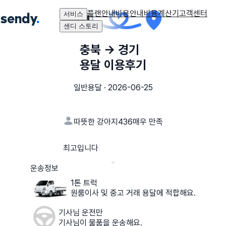
플랜안내
비용안내
비용계산기
고객센터
서비스
센디 스토리
충북
→
경기
용달 이용후기
일반용달
·
2026-06-25
따뜻한 강아지436
매우 만족
최고입니다
운송정보
1톤 트럭
원룸이사 및 중고 거래 용달에 적합해요.
기사님 운전만
기사님이 물품을 운송해요.