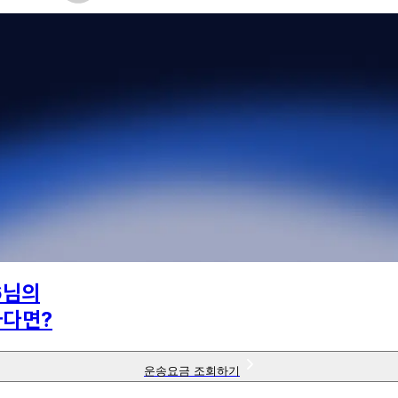
6
님의
하다면?
운송요금 조회하기