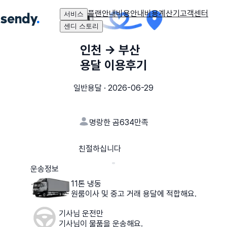
플랜안내
비용안내
비용계산기
고객센터
서비스
센디 스토리
인천
→
부산
용달 이용후기
일반용달
·
2026-06-29
명랑한 곰634
만족
친절하십니다
운송정보
11톤 냉동
원룸이사 및 중고 거래 용달에 적합해요.
기사님 운전만
기사님이 물품을 운송해요.