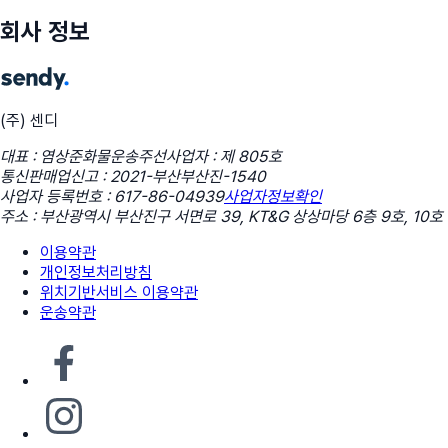
회사 정보
(주) 센디
대표 : 염상준
화물운송주선사업자 : 제 805호
통신판매업신고 : 2021-부산부산진-1540
사업자 등록번호 : 617-86-04939
사업자정보확인
주소 : 부산광역시 부산진구 서면로 39, KT&G 상상마당 6층 9호, 10호
이용약관
개인정보처리방침
위치기반서비스 이용약관
운송약관