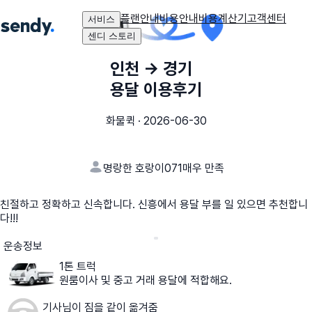
플랜안내
비용안내
비용계산기
고객센터
서비스
센디 스토리
인천
→
경기
용달 이용후기
화물퀵
·
2026-06-30
명랑한 호랑이071
매우 만족
친절하고 정확하고 신속합니다. 신흥에서 용달 부를 일 있으면 추천합니
다!!!
운송정보
1톤 트럭
원룸이사 및 중고 거래 용달에 적합해요.
기사님이 짐을 같이 옮겨줌