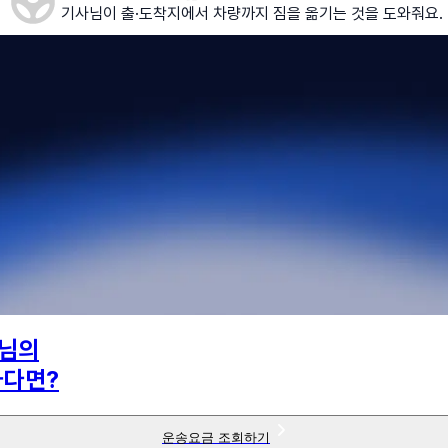
기사님이 출·도착지에서 차량까지 짐을 옮기는 것을 도와줘요.
님의
하다면?
운송요금 조회하기