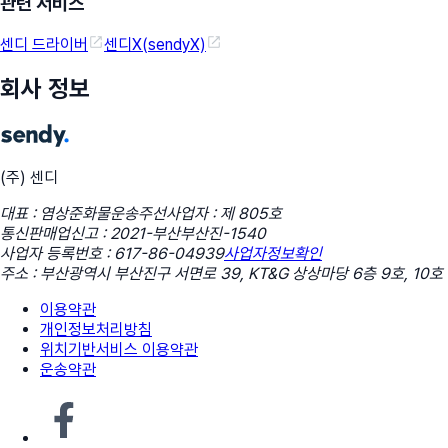
관련 서비스
센디 드라이버
센디X(sendyX)
회사 정보
(주) 센디
대표 : 염상준
화물운송주선사업자 : 제 805호
통신판매업신고 : 2021-부산부산진-1540
사업자 등록번호 : 617-86-04939
사업자정보확인
주소 : 부산광역시 부산진구 서면로 39, KT&G 상상마당 6층 9호, 10호
이용약관
개인정보처리방침
위치기반서비스 이용약관
운송약관