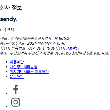
회사 정보
(주) 센디
대표 : 염상준
화물운송주선사업자 : 제 805호
통신판매업신고 : 2021-부산부산진-1540
사업자 등록번호 : 617-86-04939
사업자정보확인
주소 : 부산광역시 부산진구 서면로 39, KT&G 상상마당 6층 9호, 10호
이용약관
개인정보처리방침
위치기반서비스 이용약관
운송약관