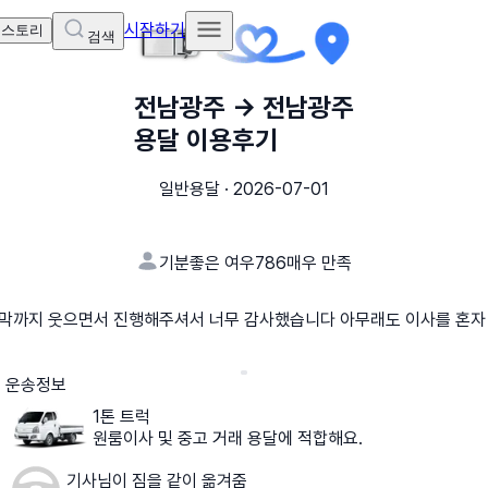
시작하기
 스토리
검색
전남광주
→
전남광주
용달 이용후기
일반용달
·
2026-07-01
기분좋은 여우786
매우 만족
지막까지 웃으면서 진행해주셔서 너무 감사했습니다 아무래도 이사를 혼자
운송정보
1톤 트럭
원룸이사 및 중고 거래 용달에 적합해요.
기사님이 짐을 같이 옮겨줌