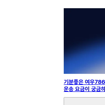
기분좋은 여우78
운송 요금이 궁금