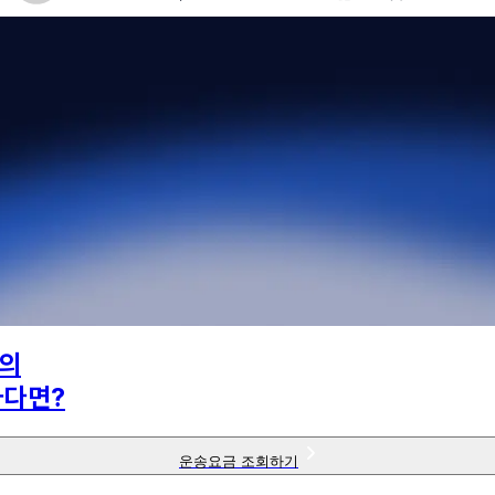
의
하다면?
운송요금 조회하기