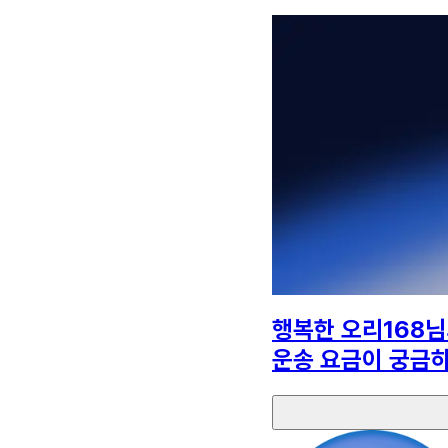
행복한 오리168
님
운송 요금이 궁금