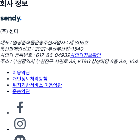
회사 정보
(주) 센디
대표 : 염상준
화물운송주선사업자 : 제 805호
통신판매업신고 : 2021-부산부산진-1540
사업자 등록번호 : 617-86-04939
사업자정보확인
주소 : 부산광역시 부산진구 서면로 39, KT&G 상상마당 6층 9호, 10호
이용약관
개인정보처리방침
위치기반서비스 이용약관
운송약관