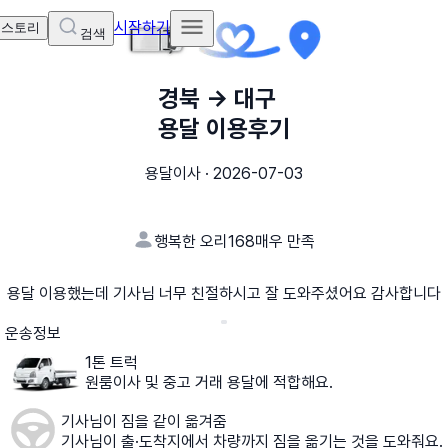
시작하기
 스토리
검색
경북
→
대구
용달 이용후기
용달이사
·
2026-07-03
행복한 오리168
매우 만족
용달 이용했는데 기사님 너무 친절하시고 잘 도와주셨어요 감사합니다
운송정보
1톤 트럭
원룸이사 및 중고 거래 용달에 적합해요.
기사님이 짐을 같이 옮겨줌
기사님이 출·도착지에서 차량까지 짐을 옮기는 것을 도와줘요.