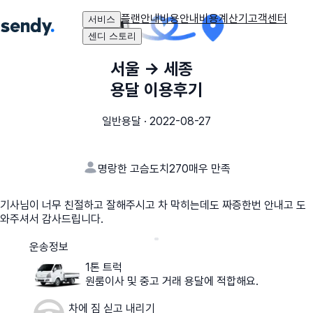
플랜안내
비용안내
비용계산기
고객센터
서비스
센디 스토리
서울
→
세종
용달 이용후기
일반용달
·
2022-08-27
명랑한 고슴도치270
매우 만족
기사님이 너무 친절하고 잘해주시고 차 막히는데도 짜증한번 안내고 도
와주셔서 감사드립니다.
운송정보
1톤 트럭
원룸이사 및 중고 거래 용달에 적합해요.
차에 짐 싣고 내리기