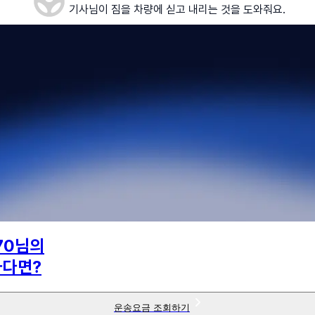
기사님이 짐을 차량에 싣고 내리는 것을 도와줘요.
70
님의
하다면?
운송요금 조회하기