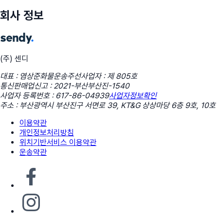
회사 정보
(주) 센디
대표 : 염상준
화물운송주선사업자 : 제 805호
통신판매업신고 : 2021-부산부산진-1540
사업자 등록번호 : 617-86-04939
사업자정보확인
주소 : 부산광역시 부산진구 서면로 39, KT&G 상상마당 6층 9호, 10호
이용약관
개인정보처리방침
위치기반서비스 이용약관
운송약관