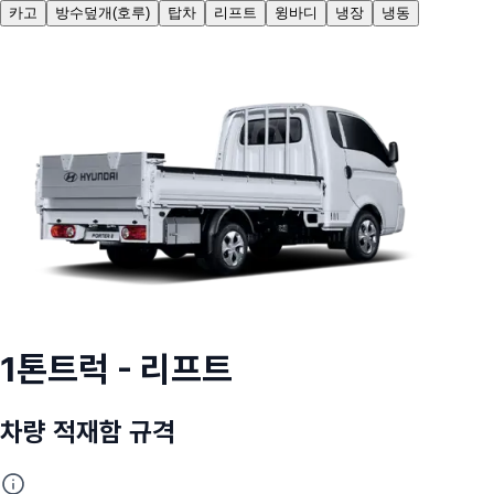
카고
방수덮개(호루)
탑차
리프트
윙바디
냉장
냉동
1톤트럭 -
리프트
차량 적재함 규격