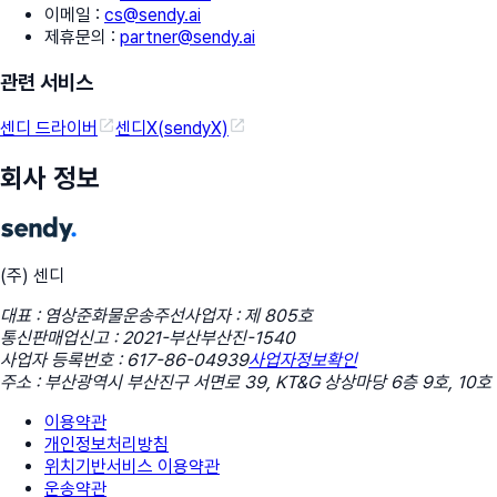
이메일
:
cs@sendy.ai
제휴문의
:
partner@sendy.ai
관련 서비스
센디 드라이버
센디X(sendyX)
회사 정보
(주) 센디
대표 : 염상준
화물운송주선사업자 : 제 805호
통신판매업신고 : 2021-부산부산진-1540
사업자 등록번호 : 617-86-04939
사업자정보확인
주소 : 부산광역시 부산진구 서면로 39, KT&G 상상마당 6층 9호, 10호
이용약관
개인정보처리방침
위치기반서비스 이용약관
운송약관