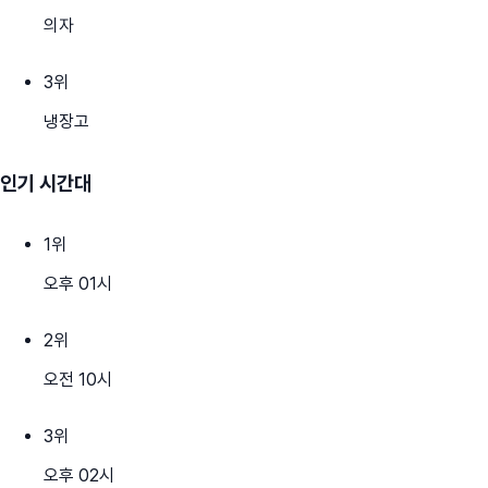
의자
3
위
냉장고
인기 시간대
1
위
오후 01시
2
위
오전 10시
3
위
오후 02시