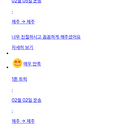
02월 05일
운송
·
제주
→
제주
너무 친절하시고 꼼꼼하게 해주셨어요
자세히 보기
매우 만족
1톤 트럭
·
02월 02일
운송
·
제주
→
제주