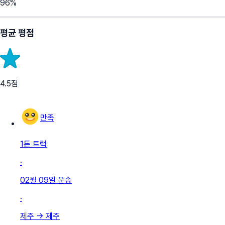
96
%
평균 평점
4.5
점
만족
1톤 트럭
·
02월 09일
운송
·
제주
→
제주