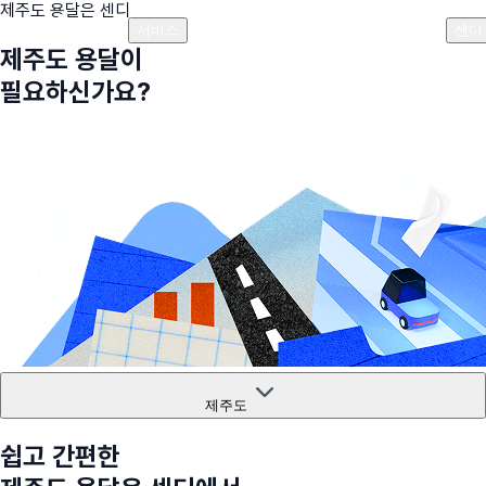
제주도
용달은 센디
플랜안내
비용안내
비용계산기
고객센터
서비스
센디
제주도
용달이
필요하신가요?
제주도
쉽고 간편한