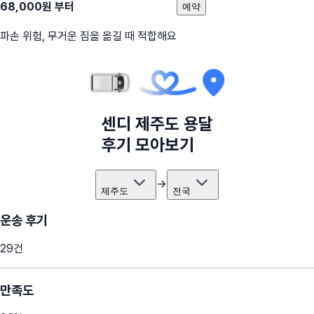
68,000
원 부터
예약
파손 위험, 무거운 짐을 옮길 때 적합해요
센디
제주도
용달
후기 모아보기
→
제주도
전국
운송 후기
29
건
만족도