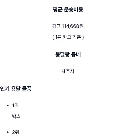
평균 운송비용
평균 114,668원
( 1톤 카고 기준 )
용달왕 동네
제주시
인기 용달 물품
1
위
박스
2
위