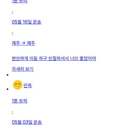
1톤 트럭
·
05월 16일
운송
·
제주
→
제주
편안하게 이동 하구 친절하셔서 너므 좋았어여
자세히 보기
만족
1톤 트럭
·
05월 03일
운송