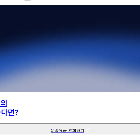
님의
하다면?
운송요금 조회하기