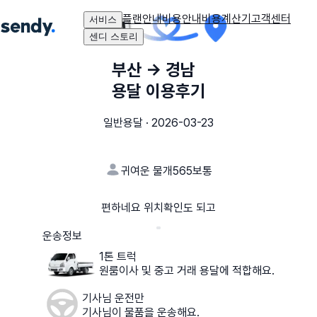
플랜안내
비용안내
비용계산기
고객센터
서비스
센디 스토리
부산
→
경남
용달 이용후기
일반용달
·
2026-03-23
귀여운 물개565
보통
편하네요 위치확인도 되고
운송정보
1톤 트럭
원룸이사 및 중고 거래 용달에 적합해요.
기사님 운전만
기사님이 물품을 운송해요.