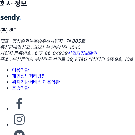
회사 정보
(주) 센디
대표 : 염상준
화물운송주선사업자 : 제 805호
통신판매업신고 : 2021-부산부산진-1540
사업자 등록번호 : 617-86-04939
사업자정보확인
주소 : 부산광역시 부산진구 서면로 39, KT&G 상상마당 6층 9호, 10호
이용약관
개인정보처리방침
위치기반서비스 이용약관
운송약관