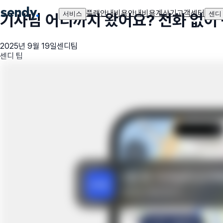
플랜안내
비용안내
비용계산기
고객센터
서비스
센디
기사님 어디까지 왔어요? 전화 없이
2025년 9월 19일
센디팀
센디 팁