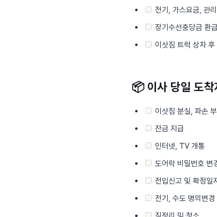
전기, 가스요금, 관
장기수선충당금 환급
이삿짐 트럭 상차 후
📦
이사 당일 도착
이삿짐 분실, 파손 
잔금 지급
인터넷, TV 개통
도어락 비밀번호 변
전입신고 및 확정일
전기, 수도 명의변경
짐정리 및 청소