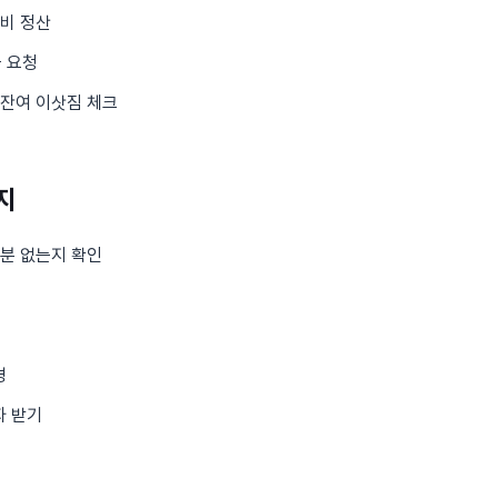
리비 정산
 요청
 잔여 이삿짐 체크
지
부분 없는지 확인
경
자 받기