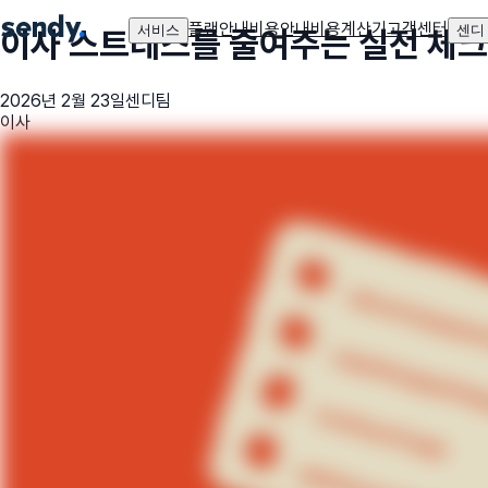
플랜안내
비용안내
비용계산기
고객센터
서비스
센디
이사 스트레스를 줄여주는 실전 체
2026년 2월 23일
센디팀
이사