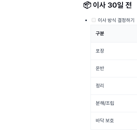
📦
이사 30일 전
이사 방식 결정하기
구분
포장
운반
정리
분해/조립
바닥 보호