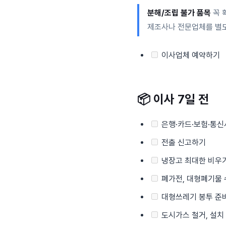
분해/조립 불가 품목
꼭 
제조사나 전문업체를 별도
이사업체 예약하기
📦
이사 7일 전
은행·카드·보험·통신
전출 신고하기
냉장고 최대한 비우
폐가전, 대형폐기물 
대형쓰레기 봉투 준
도시가스 철거, 설치