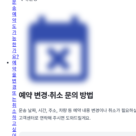
운
송
예
약
도
가
능
한
가
요?
예
약
을
변
경
또
예약 변경·취소 문의 방법
는
취
운송 날짜, 시간, 주소, 차량 등 예약 내용 변경이나 취소가 필요하
소
하
고객센터로 연락해 주시면 도와드릴게요.
고
싶
어