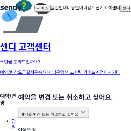
플랜안내
비용안내
비용계산기
고객센터
서비스
센디
센디 고객센터
무엇을 도와드릴까요?
예약/변경
요금
결제
운송/기사님
문의/신고
차량 가이드
계정
이사
기타
예약/변
예약을 변경 또는 취소하고 싶어요.
경
예약을 변경 또는 취소하고 싶어요.
당
일
예약/변경