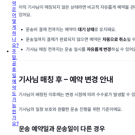
약
아직 기사님이 매칭되지 않은 상태라면 비교적 자유롭게 예약을 관
은
있어요.
어
떻
게
운송비 결제 전까지는 예약이
대기 상태
로 유지돼요.
하
나
운송일까지 결제가 완료되지 않으면 예약은
자동으로 취소
될 
요?
기사님 매칭 전까지는 운송 일시를
자유롭게 변경
하실 수 있어
주
말,
공
휴
일
기사님 매칭 후 – 예약 변경 안내
예
약
도
기사님이 배정된 이후에는 변경 시점에 따라 수수료가 발생할 수 있
가
능
기사님의 일정 보호와 원활한 운송 진행을 위한 기준이에요.
한
가
요?
운송 예약일과 운송일이
다른 경우